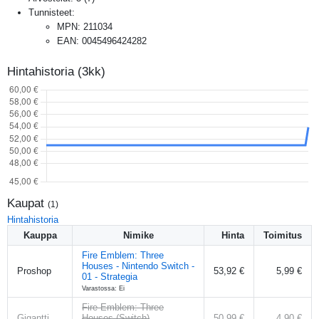
Tunnisteet:
MPN
:
211034
EAN
:
0045496424282
Hintahistoria (3kk)
Kaupat
(
1
)
Hintahistoria
Kauppa
Nimike
Hinta
Toimitus
Fire Emblem: Three
Houses - Nintendo Switch -
Proshop
53,92 €
5,99 €
01 - Strategia
Varastossa: Ei
Fire Emblem: Three
Gigantti
Houses (Switch)
50,99 €
4,90 €