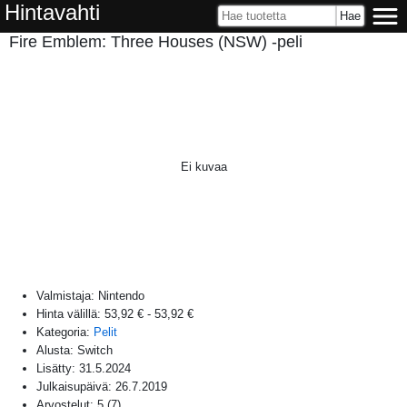
Hintavahti
Fire Emblem: Three Houses (NSW) -peli
Ei kuvaa
Valmistaja:
Nintendo
Hinta välillä:
53,92 €
-
53,92 €
Kategoria:
Pelit
Alusta:
Switch
Lisätty:
31.5.2024
Julkaisupäivä:
26.7.2019
Arvostelut:
5
(
7
)