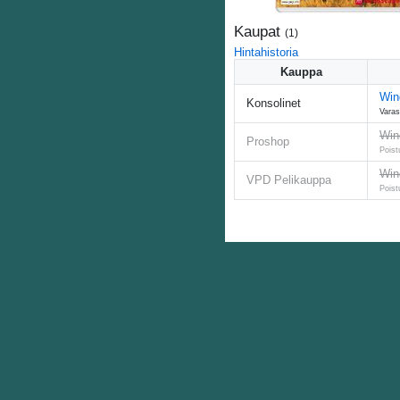
Kaupat
(
1
)
Hintahistoria
Kauppa
Win
Konsolinet
Varas
Win
Proshop
Poist
Win
VPD Pelikauppa
Poist