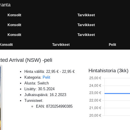
ranta
Konsolit
Tarvikkeet
Konsolit
Tarvikkeet
Konsolit
Tarvikkeet
Konsolit
Tarvikkeet
Pelit
ed Arrival (NSW) -peli
Hintahistoria (3kk)
Hinta välillä:
22,95 €
-
22,95 €
Kategoria:
Pelit
Alusta:
Switch
Lisätty:
30.5.2024
Julkaisupäivä:
16.2.2023
Tunnisteet:
EAN
:
8720254990385