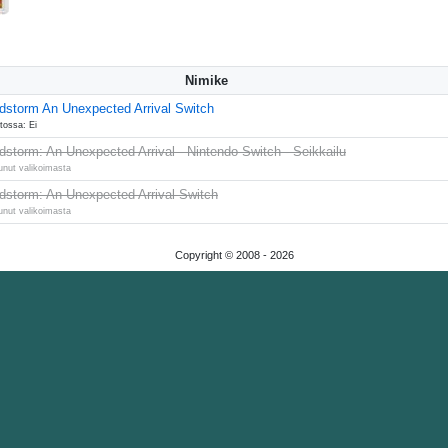
Nimike
dstorm An Unexpected Arrival Switch
tossa: Ei
dstorm: An Unexpected Arrival - Nintendo Switch - Seikkailu
unut valikoimasta
dstorm: An Unexpected Arrival Switch
unut valikoimasta
Copyright © 2008 -
2026