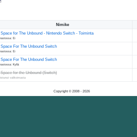
Nimike
 Space for The Unbound - Nintendo Switch - Toiminta
rastossa: Ei
 Space For The Unbound Switch
rastossa: Ei
 Space For The Unbound Switch
rastossa: Kyllä
 Space for the Unbound (Switch)
istunut valikoimasta
Copyright © 2008 -
2026