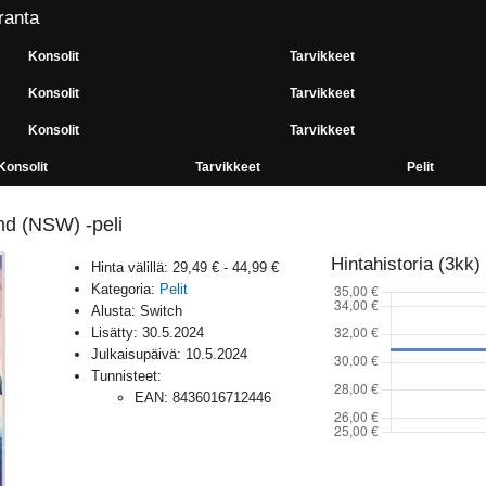
ranta
Konsolit
Tarvikkeet
Konsolit
Tarvikkeet
Konsolit
Tarvikkeet
Konsolit
Tarvikkeet
Pelit
nd (NSW) -peli
Hintahistoria (3kk)
Hinta välillä:
29,49 €
-
44,99 €
Kategoria:
Pelit
Alusta:
Switch
Lisätty:
30.5.2024
Julkaisupäivä:
10.5.2024
Tunnisteet:
EAN
:
8436016712446