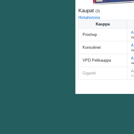
Kaupat
(
3
)
Hintahistoria
Kauppa
A
Proshop
Va
A
Konsolinet
Va
A
VPD Pelikauppa
Va
A
Gigantti
Po