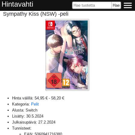
Hintavahti
Sympathy Kiss (NSW) -peli
Hinta välillä:
54,95 €
-
58,20 €
Kategoria:
Pelit
Alusta:
Switch
Lisätty:
30.5.2024
Julkaisupäivä:
27.2.2024
Tunnisteet:
EAN
:
5060941716380