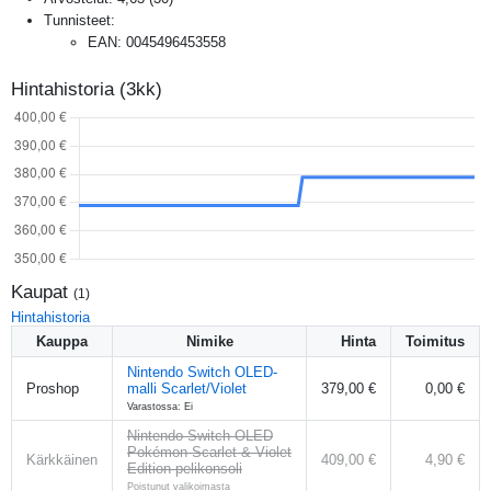
Tunnisteet:
EAN
:
0045496453558
Hintahistoria (3kk)
Kaupat
(
1
)
Hintahistoria
Kauppa
Nimike
Hinta
Toimitus
Nintendo Switch OLED-
Proshop
malli Scarlet/Violet
379,00 €
0,00 €
Varastossa: Ei
Nintendo Switch OLED
Pokémon Scarlet & Violet
Kärkkäinen
409,00 €
4,90 €
Edition pelikonsoli
Poistunut valikoimasta