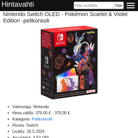
Hintavahti
Nintendo Switch OLED - Pokémon Scarlet & Violet
Edition -pelikonsoli
Valmistaja:
Nintendo
Hinta välillä:
379,00 €
-
379,00 €
Kategoria:
Pelikonsolit
Alusta:
Switch
Lisätty:
26.5.2024
Arvostelut:
4,63
(
30
)