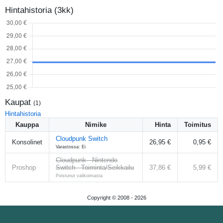
Hintahistoria (3kk)
Kaupat
(
1
)
Hintahistoria
Kauppa
Nimike
Hinta
Toimitus
Cloudpunk Switch
Konsolinet
26,95 €
0,95 €
Varastossa: Ei
Cloudpunk - Nintendo
Proshop
Switch - Toiminta/Seikkailu
37,86 €
5,99 €
Poistunut valikoimasta
Copyright © 2008 -
2026