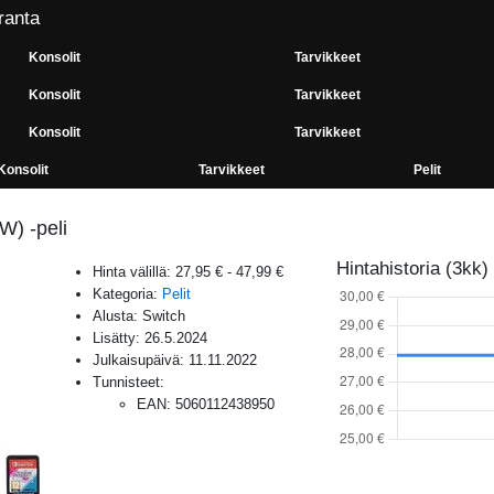
ranta
Konsolit
Tarvikkeet
Konsolit
Tarvikkeet
Konsolit
Tarvikkeet
Konsolit
Tarvikkeet
Pelit
) -peli
Hintahistoria (3kk)
Hinta välillä:
27,95 €
-
47,99 €
Kategoria:
Pelit
Alusta:
Switch
Lisätty:
26.5.2024
Julkaisupäivä:
11.11.2022
Tunnisteet:
EAN
:
5060112438950