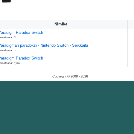
Nimike
Paradigm Paradox Switch
arastossa: Ei
aradigman paradoksi - Nintendo Switch - Seikkailu
arastossa: Ei
Paradigm Paradox Switch
arastossa: Kyllä
Copyright © 2008 -
2026