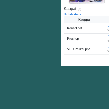
Kaupat
(
3
)
Hintahistoria
Kauppa
Konsolinet
V
P
Proshop
V
VPD Pelikauppa
V