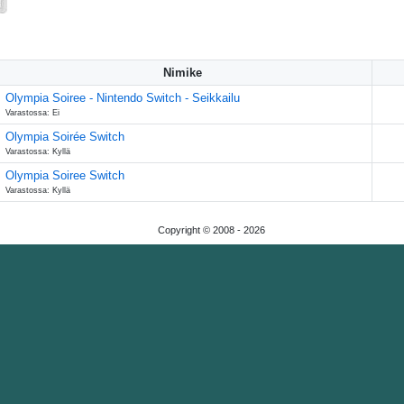
Nimike
Olympia Soiree - Nintendo Switch - Seikkailu
Varastossa: Ei
Olympia Soirée Switch
Varastossa: Kyllä
Olympia Soiree Switch
Varastossa: Kyllä
Copyright © 2008 -
2026