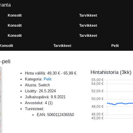
ranta
Konsolit
Tarvikkeet
Konsolit
Tarvikkeet
Konsolit
Tarvikkeet
Konsolit
Tarvikkeet
Pelit
-peli
Hintahistoria (3kk)
Hinta välillä:
49,30 €
-
65,99 €
Kategoria:
Pelit
Alusta:
Switch
Lisätty:
26.5.2024
Julkaisupäivä:
9.9.2021
Arvostelut:
4
(
1
)
Tunnisteet:
EAN
:
5060112436550