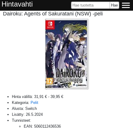
Hintavahti
Dairoku: Agents of Sakuratani (NSW) -peli
Hinta välillä:
31,91 €
-
39,95 €
Kategoria:
Pelit
Alusta:
Switch
Lisätty:
26.5.2024
Tunnisteet:
EAN
:
5060112436536