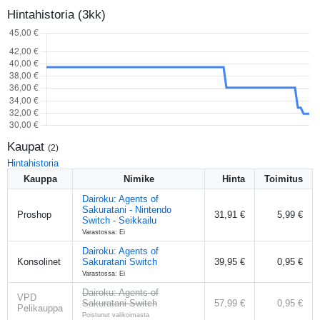
Hintahistoria (3kk)
Kaupat
(
2
)
Hintahistoria
Kauppa
Nimike
Hinta
Toimitus
Dairoku: Agents of
Sakuratani - Nintendo
Proshop
31,91 €
5,99 €
Switch - Seikkailu
Varastossa: Ei
Dairoku: Agents of
Konsolinet
Sakuratani Switch
39,95 €
0,95 €
Varastossa: Ei
Dairoku: Agents of
VPD
Sakuratani Switch
57,99 €
0,95 €
Pelikauppa
Poistunut valikoimasta