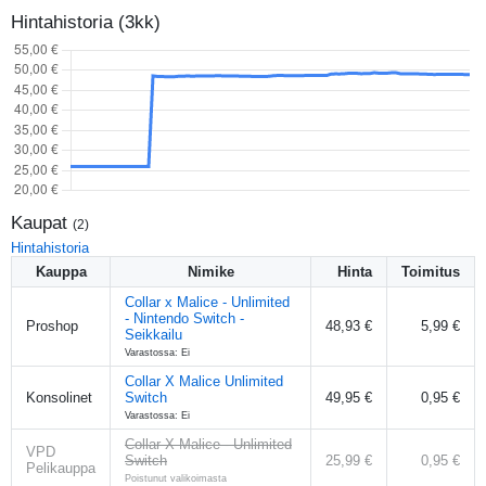
Hintahistoria (3kk)
Kaupat
(
2
)
Hintahistoria
Kauppa
Nimike
Hinta
Toimitus
Collar x Malice - Unlimited
- Nintendo Switch -
Proshop
48,93 €
5,99 €
Seikkailu
Varastossa: Ei
Collar X Malice Unlimited
Konsolinet
Switch
49,95 €
0,95 €
Varastossa: Ei
Collar X Malice - Unlimited
VPD
Switch
25,99 €
0,95 €
Pelikauppa
Poistunut valikoimasta