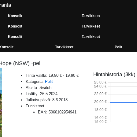
ranta
Konsolit
Tarvikkeet
Konsolit
Tarvikkeet
Konsolit
Tarvikkeet
Konsolit
Tarvikkeet
Pelit
 Hope (NSW) -peli
Hintahistoria (3kk)
Hinta välillä:
19,90 €
-
19,90 €
Kategoria:
Pelit
Alusta:
Switch
Lisätty:
26.5.2024
Julkaisupäivä:
8.6.2018
Tunnisteet:
EAN
:
5060102954941