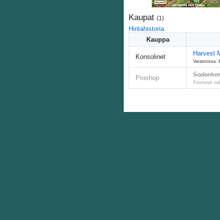
Kaupat
(
1
)
Hintahistoria
Kauppa
Harvest 
Konsolinet
Varastossa: 
Sadonkorj
Proshop
Poistunut va