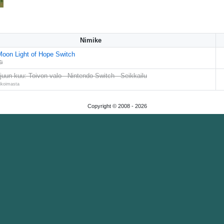
Nimike
Moon Light of Hope Switch
Ei
uun kuu: Toivon valo - Nintendo Switch - Seikkailu
likoimasta
Copyright © 2008 -
2026