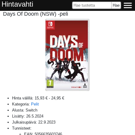
Hintavahti
Days Of Doom (NSW) -peli
Hinta välillä:
15,93 €
-
24,95 €
Kategoria:
Pelit
Alusta:
Switch
Lisätty:
26.5.2024
Julkaisupäivä:
22.9.2023
Tunnisteet:
EAN
:
5056635603746