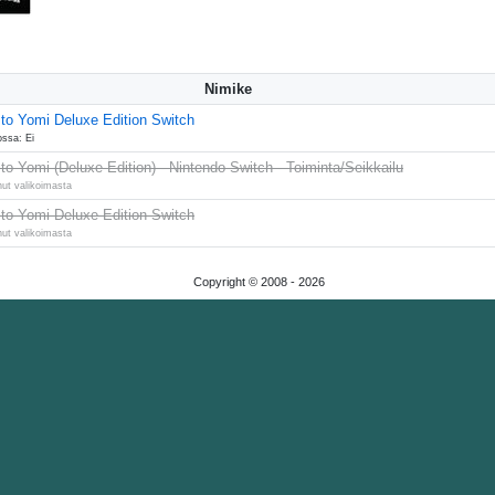
Nimike
 to Yomi Deluxe Edition Switch
ossa: Ei
to Yomi (Deluxe Edition) - Nintendo Switch - Toiminta/Seikkailu
nut valikoimasta
 to Yomi Deluxe Edition Switch
nut valikoimasta
Copyright © 2008 -
2026