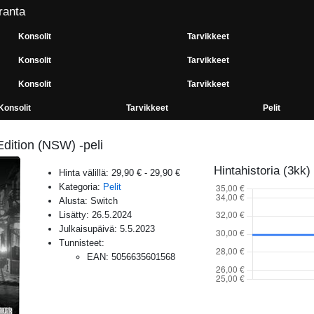
ranta
Konsolit
Tarvikkeet
Konsolit
Tarvikkeet
Konsolit
Tarvikkeet
Konsolit
Tarvikkeet
Pelit
Edition (NSW) -peli
Hintahistoria (3kk)
Hinta välillä:
29,90 €
-
29,90 €
Kategoria:
Pelit
Alusta:
Switch
Lisätty:
26.5.2024
Julkaisupäivä:
5.5.2023
Tunnisteet:
EAN
:
5056635601568