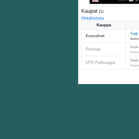
Kaupat
(
1
)
Hintahistoria
Kauppa
Trek
Konsolinet
Varast
Trek 
Proshop
Poistu
Trek
VPD Pelikauppa
Poistu