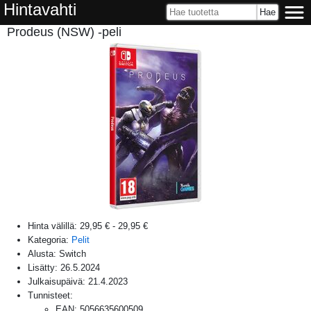
Hintavahti
Prodeus (NSW) -peli
Hinta välillä:
29,95 €
-
29,95 €
Kategoria:
Pelit
Alusta:
Switch
Lisätty:
26.5.2024
Julkaisupäivä:
21.4.2023
Tunnisteet:
EAN
:
5056635600509