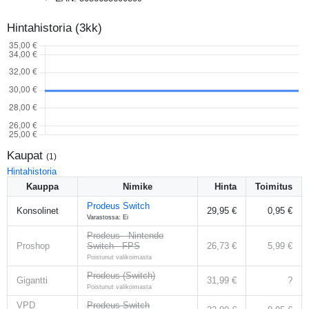
Hintahistoria (3kk)
Kaupat
(
1
)
Hintahistoria
Kauppa
Nimike
Hinta
Toimitus
Prodeus Switch
Konsolinet
29,95 €
0,95 €
Varastossa: Ei
Prodeus - Nintendo
Proshop
Switch - FPS
26,73 €
5,99 €
Poistunut valikoimasta
Prodeus (Switch)
Gigantti
31,99 €
?
Poistunut valikoimasta
VPD
Prodeus Switch