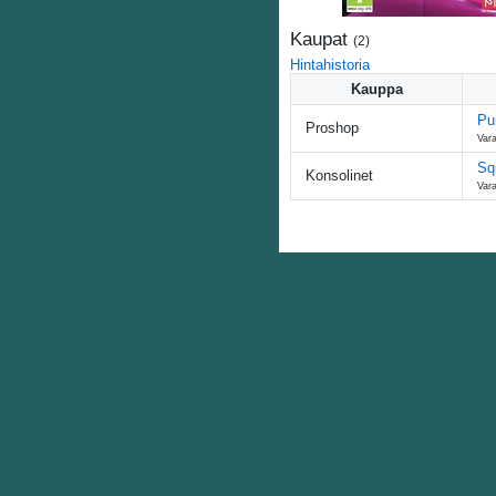
Kaupat
(
2
)
Hintahistoria
Kauppa
Pu
Proshop
Var
Sq
Konsolinet
Var