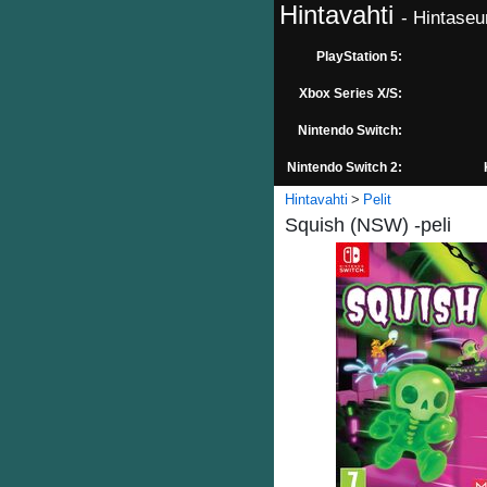
Hintavahti
- Hintaseu
PlayStation 5:
Xbox Series X/S:
Nintendo Switch:
Nintendo Switch 2:
Hintavahti
Pelit
Squish (NSW) -peli