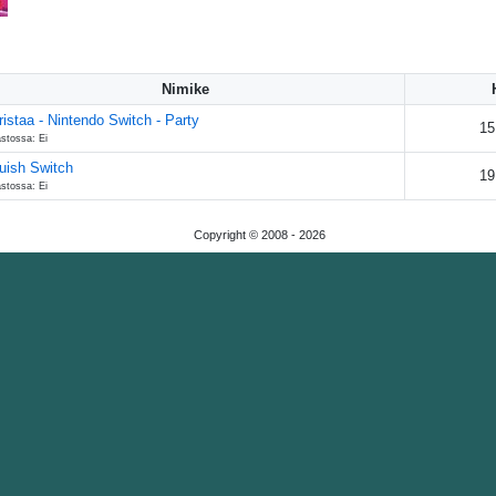
Nimike
ristaa - Nintendo Switch - Party
15
astossa: Ei
uish Switch
19
astossa: Ei
Copyright © 2008 -
2026