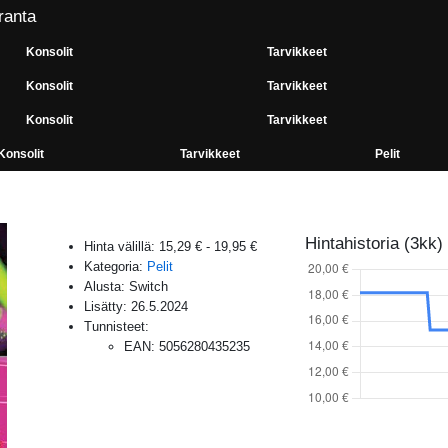
ranta
Konsolit
Tarvikkeet
Konsolit
Tarvikkeet
Konsolit
Tarvikkeet
Konsolit
Tarvikkeet
Pelit
Hintahistoria (3kk)
Hinta välillä:
15,29 €
-
19,95 €
Kategoria:
Pelit
Alusta:
Switch
Lisätty:
26.5.2024
Tunnisteet:
EAN
:
5056280435235