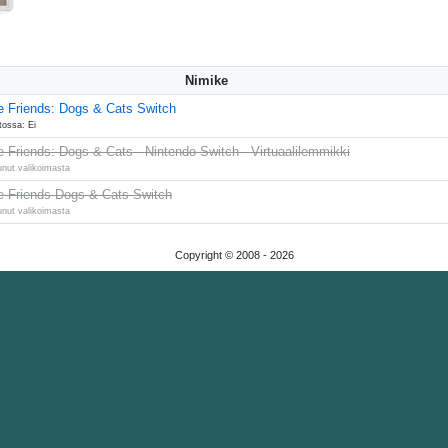
Nimike
le Friends: Dogs & Cats Switch
tossa: Ei
le Friends: Dogs & Cats - Nintendo Switch - Virtuaalilemmikki
unut valikoimasta
le Friends Dogs & Cats Switch
unut valikoimasta
Copyright © 2008 -
2026