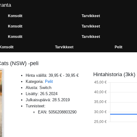
ranta
Konsolit
Tarvikkeet
Konsolit
Tarvikkeet
Konsolit
Tarvikkeet
Konsolit
Tarvikkeet
Pelit
Cats (NSW) -peli
Hintahistoria (3kk)
Hinta välillä:
39,95 €
-
39,95 €
Kategoria:
Pelit
Alusta:
Switch
Lisätty:
26.5.2024
Julkaisupäivä:
28.5.2019
Tunnisteet:
EAN
:
5056208803290