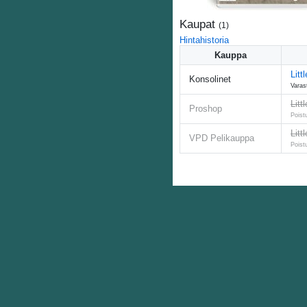
Kaupat
(
1
)
Hintahistoria
Kauppa
Litt
Konsolinet
Varas
Litt
Proshop
Poist
Litt
VPD Pelikauppa
Poist