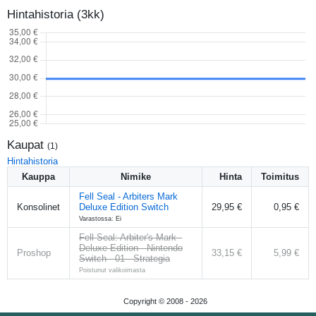
Hintahistoria (3kk)
Kaupat
(
1
)
Hintahistoria
Kauppa
Nimike
Hinta
Toimitus
Fell Seal - Arbiters Mark
Konsolinet
Deluxe Edition Switch
29,95 €
0,95 €
Varastossa: Ei
Fell Seal: Arbiter's Mark -
Deluxe Edition - Nintendo
Proshop
33,15 €
5,99 €
Switch - 01 - Strategia
Poistunut valikoimasta
Copyright © 2008 -
2026