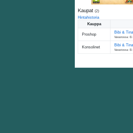
Kaupat
(
2
)
Hintahistoria
Kauppa
Bibi & Tin
Proshop
Varastossa: Ei
Bibi & Tin
Konsolinet
Varastossa: Ei