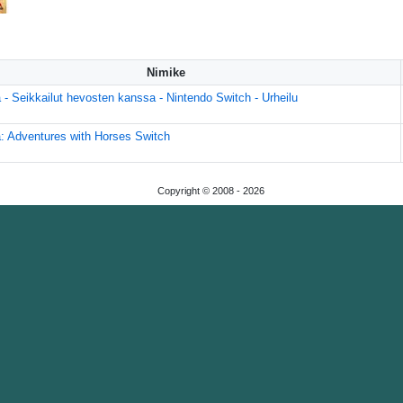
Nimike
a - Seikkailut hevosten kanssa - Nintendo Switch - Urheilu
a: Adventures with Horses Switch
Copyright © 2008 -
2026