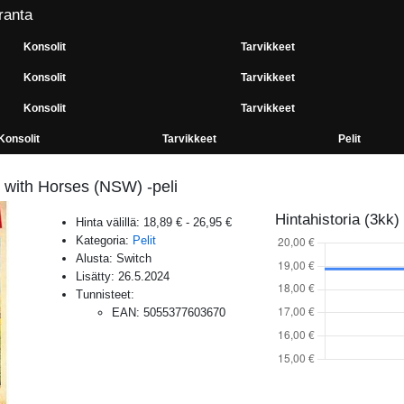
ranta
Konsolit
Tarvikkeet
Konsolit
Tarvikkeet
Konsolit
Tarvikkeet
Konsolit
Tarvikkeet
Pelit
s with Horses (NSW) -peli
Hintahistoria (3kk)
Hinta välillä:
18,89 €
-
26,95 €
Kategoria:
Pelit
Alusta:
Switch
Lisätty:
26.5.2024
Tunnisteet:
EAN
:
5055377603670