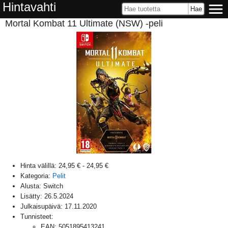
Hintavahti
Mortal Kombat 11 Ultimate (NSW) -peli
Hinta välillä:
24,95 €
-
24,95 €
Kategoria:
Pelit
Alusta:
Switch
Lisätty:
26.5.2024
Julkaisupäivä:
17.11.2020
Tunnisteet:
EAN
:
5051895413241