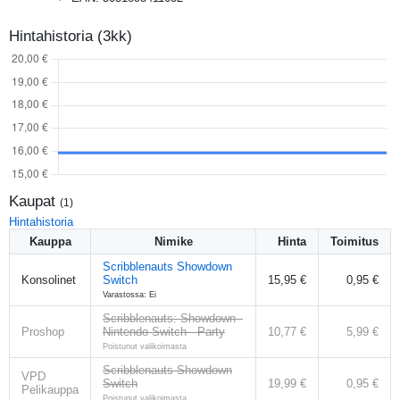
Hintahistoria (3kk)
Kaupat
(
1
)
Hintahistoria
Kauppa
Nimike
Hinta
Toimitus
Scribblenauts Showdown
Konsolinet
Switch
15,95 €
0,95 €
Varastossa: Ei
Scribblenauts: Showdown -
Proshop
Nintendo Switch - Party
10,77 €
5,99 €
Poistunut valikoimasta
Scribblenauts Showdown
VPD
Switch
19,99 €
0,95 €
Pelikauppa
Poistunut valikoimasta