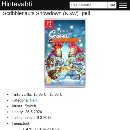
Hintavahti
Scribblenauts Showdown (NSW) -peli
Hinta välillä:
15,95 €
-
15,95 €
Kategoria:
Pelit
Alusta:
Switch
Lisätty:
26.5.2024
Julkaisupäivä:
9.3.2018
Tunnisteet:
EAN
:
5051895411032