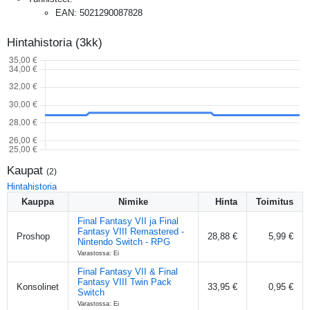
EAN
:
5021290087828
Hintahistoria (3kk)
Kaupat
(
2
)
Hintahistoria
Kauppa
Nimike
Hinta
Toimitus
Final Fantasy VII ja Final
Fantasy VIII Remastered -
Proshop
28,88 €
5,99 €
Nintendo Switch - RPG
Varastossa: Ei
Final Fantasy VII & Final
Fantasy VIII Twin Pack
Konsolinet
33,95 €
0,95 €
Switch
Varastossa: Ei