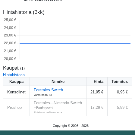
Hintahistoria (3kk)
Kaupat
(
1
)
Hintahistoria
Kauppa
Nimike
Hinta
Toimitus
Foretales Switch
Konsolinet
21,95 €
0,95 €
Varastossa: Ei
Foretales - Nintendo Switch
Proshop
- Korttipelit
17,29 €
5,99 €
Poistunut valikoimasta
Copyright © 2008 -
2026