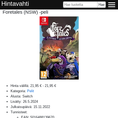
Hintavahti
Foretales (NSW) -peli
Hinta välillä:
21,95 €
-
21,95 €
Kategoria:
Pelit
Alusta:
Switch
Lisätty:
26.5.2024
Julkaisupäivä:
15.11.2022
Tunnisteet:
EAN
:
5016488139670