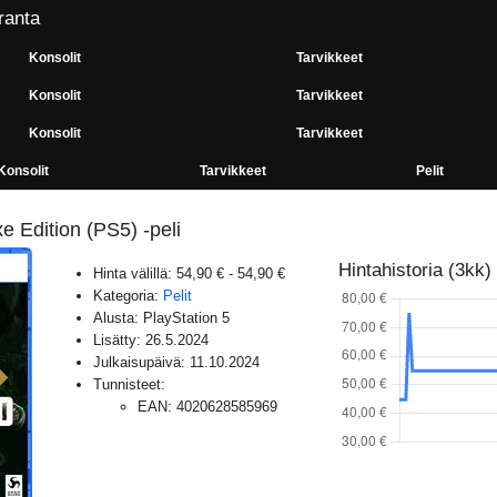
ranta
Konsolit
Tarvikkeet
Konsolit
Tarvikkeet
Konsolit
Tarvikkeet
Konsolit
Tarvikkeet
Pelit
 Edition (PS5) -peli
Hintahistoria (3kk)
Hinta välillä:
54,90 €
-
54,90 €
Kategoria:
Pelit
Alusta:
PlayStation 5
Lisätty:
26.5.2024
Julkaisupäivä:
11.10.2024
Tunnisteet:
EAN
:
4020628585969