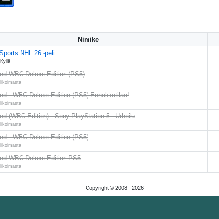
Nimike
ports NHL 26 -peli
Kyllä
ted WBC Deluxe Edition (PS5)
alikoimasta
ed - WBC Deluxe Edition (PS5) Ennakkotilaa!
alikoimasta
ed (WBC Edition) - Sony PlayStation 5 - Urheilu
alikoimasta
ed - WBC Deluxe Edition (PS5)
alikoimasta
ted WBC Deluxe Edition PS5
alikoimasta
Copyright © 2008 -
2026