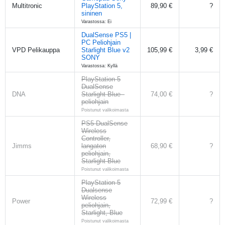
Multitronic
PlayStation 5,
89,90 €
?
sininen
Varastossa: Ei
DualSense PS5 |
PC Peliohjain
VPD Pelikauppa
Starlight Blue v2
105,99 €
3,99 €
SONY
Varastossa: Kyllä
PlayStation 5
DualSense
DNA
Starlight Blue -
74,00 €
?
peliohjain
Poistunut valikoimasta
PS5 DualSense
Wireless
Controller,
Jimms
langaton
68,90 €
?
peliohjain,
Starlight Blue
Poistunut valikoimasta
PlayStation 5
Dualsense
Wireless
Power
72,99 €
?
peliohjain,
Starlight, Blue
Poistunut valikoimasta