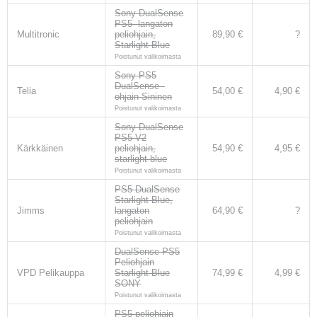
Sony DualSense
PS5 -langaton
Multitronic
peliohjain,
89,90 €
?
Starlight Blue
Poistunut valikoimasta
Sony PS5
DualSense -
Telia
54,00 €
4,90 €
ohjain Sininen
Poistunut valikoimasta
Sony DualSense
PS5 V2
Kärkkäinen
peliohjain,
54,90 €
4,95 €
starlight blue
Poistunut valikoimasta
PS5 DualSense
Starlight Blue,
Jimms
langaton
64,90 €
?
peliohjain
Poistunut valikoimasta
DualSense PS5
Peliohjain
VPD Pelikauppa
Starlight Blue
74,99 €
4,99 €
SONY
Poistunut valikoimasta
PS5 peliohjain