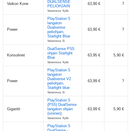
DUALSENSE
Veikon Kone
63,90 €
?
PELIOHJAIN
Varastossa: Kyllä
PlayStation 5
langaton
Dualsense
Power
63,90 €
?
peliohjain,
Starlight Blue
Varastossa: Ei
DualSense PS5
ohjain Starlight
Konsolinet
63,95 €
5,90 €
Blue
Varastossa: Kyllä
PlayStation 5
langaton
Dualsense V2
Power
63,99 €
?
peliohjain,
Starlight blue
Varastossa: Ei
PlayStation 5
(PS5) DualSense
Gigantti
langaton ohjain
63,99 €
5,90 €
(sininen)
Varastossa: Kyllä
PlayStation 5
DualSense -