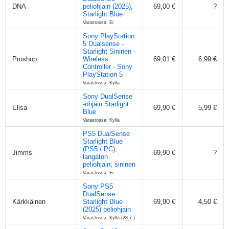
DNA
peliohjain (2025),
69,00 €
?
Starlight Blue
Varastossa: Ei
Sony PlayStation
5 Dualsense -
Starlight Sininen -
Proshop
Wireless
69,01 €
6,99 €
Controller - Sony
PlayStation 5
Varastossa: Kyllä
Sony DualSense
-ohjain Starlight
Elisa
69,90 €
5,99 €
Blue
Varastossa: Kyllä
PS5 DualSense
Starlight Blue
(PS5 / PC),
Jimms
69,90 €
?
langaton
peliohjain, sininen
Varastossa: Ei
Sony PS5
DualSense
Kärkkäinen
Starlight Blue
69,90 €
4,50 €
(2025) peliohjain
Varastossa: Kyllä
(28.7.)