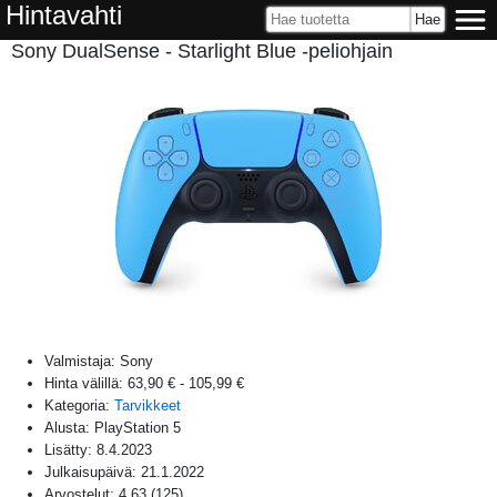
Hintavahti
Sony DualSense - Starlight Blue -peliohjain
Valmistaja:
Sony
Hinta välillä:
63,90 €
-
105,99 €
Kategoria:
Tarvikkeet
Alusta:
PlayStation 5
Lisätty:
8.4.2023
Julkaisupäivä:
21.1.2022
Arvostelut:
4,63
(
125
)