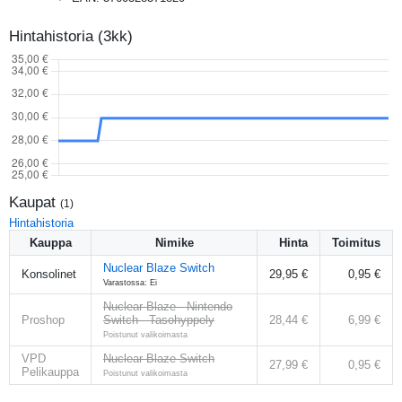
Hintahistoria (3kk)
Kaupat
(
1
)
Hintahistoria
Kauppa
Nimike
Hinta
Toimitus
Nuclear Blaze Switch
Konsolinet
29,95 €
0,95 €
Varastossa: Ei
Nuclear Blaze - Nintendo
Proshop
Switch - Tasohyppely
28,44 €
6,99 €
Poistunut valikoimasta
VPD
Nuclear Blaze Switch
27,99 €
0,95 €
Pelikauppa
Poistunut valikoimasta