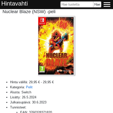
Hintavahti
Nuclear Blaze (NSW) -peli
Hinta välillä:
29,95 €
-
29,95 €
Kategoria:
Pelit
Alusta:
Switch
Lisätty:
26.5.2024
Julkaisupäivä:
30.6.2023
Tunnisteet:
EAN
:
3760328371820