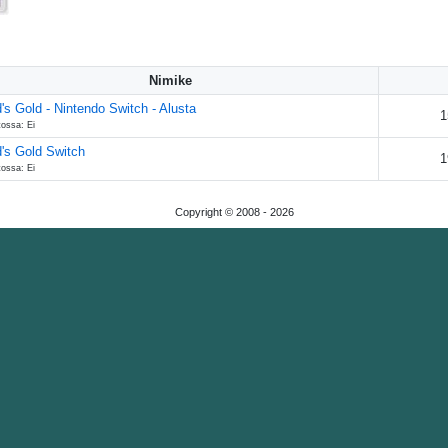
Nimike
's Gold - Nintendo Switch - Alusta
1
tossa: Ei
's Gold Switch
1
tossa: Ei
Copyright © 2008 -
2026