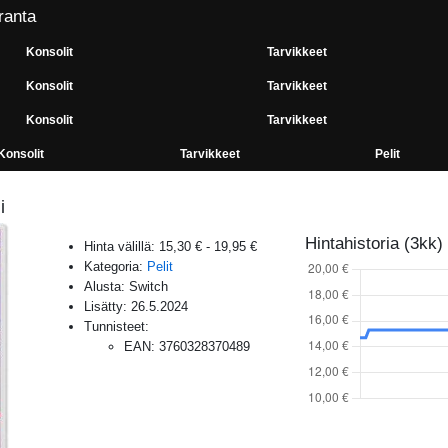
ranta
Konsolit
Tarvikkeet
Konsolit
Tarvikkeet
Konsolit
Tarvikkeet
Konsolit
Tarvikkeet
Pelit
i
Hintahistoria (3kk)
Hinta välillä:
15,30 €
-
19,95 €
Kategoria:
Pelit
Alusta:
Switch
Lisätty:
26.5.2024
Tunnisteet:
EAN
:
3760328370489