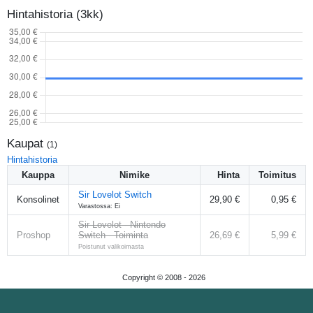
Hintahistoria (3kk)
Kaupat
(
1
)
Hintahistoria
Kauppa
Nimike
Hinta
Toimitus
Sir Lovelot Switch
Konsolinet
29,90 €
0,95 €
Varastossa: Ei
Sir Lovelot - Nintendo
Proshop
Switch - Toiminta
26,69 €
5,99 €
Poistunut valikoimasta
Copyright © 2008 -
2026