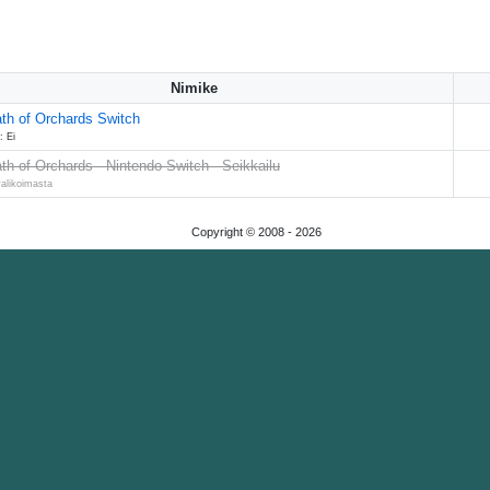
Nimike
ath of Orchards Switch
: Ei
ath of Orchards - Nintendo Switch - Seikkailu
valikoimasta
Copyright © 2008 -
2026