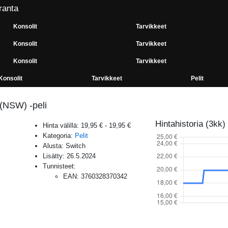
ranta
Konsolit
Tarvikkeet
Konsolit
Tarvikkeet
Konsolit
Tarvikkeet
Konsolit
Tarvikkeet
Pelit
 (NSW) -peli
Hintahistoria (3kk)
Hinta välillä:
19,95 €
-
19,95 €
Kategoria:
Pelit
Alusta:
Switch
Lisätty:
26.5.2024
Tunnisteet:
EAN
:
3760328370342