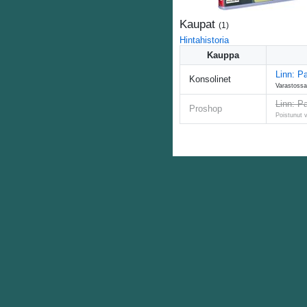
Kaupat
(
1
)
Hintahistoria
Kauppa
Linn: P
Konsolinet
Varastossa
Linn: P
Proshop
Poistunut 