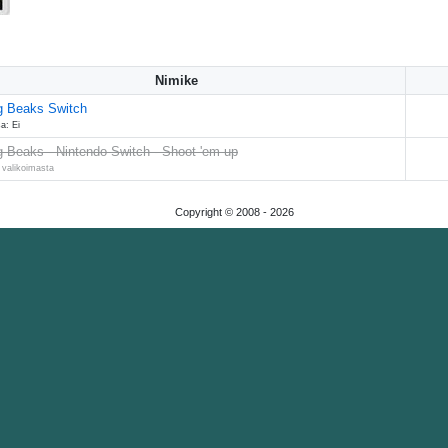
Nimike
g Beaks Switch
a: Ei
g Beaks - Nintendo Switch - Shoot 'em up
 valikoimasta
Copyright © 2008 -
2026