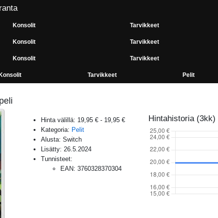
ranta
Konsolit
Tarvikkeet
Konsolit
Tarvikkeet
Konsolit
Tarvikkeet
Konsolit
Tarvikkeet
Pelit
peli
Hintahistoria (3kk)
Hinta välillä:
19,95 €
-
19,95 €
Kategoria:
Pelit
Alusta:
Switch
Lisätty:
26.5.2024
Tunnisteet:
EAN
:
3760328370304