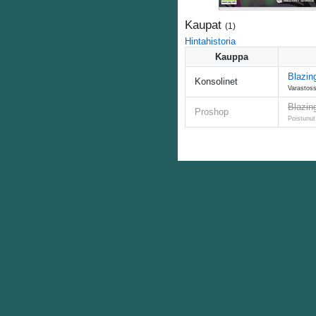
Kaupat
(
1
)
Hintahistoria
Kauppa
Blazin
Konsolinet
Varastoss
Blazin
Proshop
Poistunut