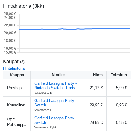
Hintahistoria (3kk)
Kaupat
(
3
)
Hintahistoria
Kauppa
Nimike
Hinta
Toimitus
Garfield Lasagna Party -
Proshop
Nintendo Switch - Party
21,12 €
5,99 €
Varastossa: Ei
Garfield Lasagna Party
Konsolinet
Switch
29,95 €
0,95 €
Varastossa: Ei
Garfield Lasagna Party
VPD
Switch
29,99 €
0,95 €
Pelikauppa
Varastossa: Kyllä