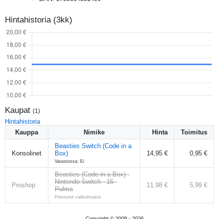
Hintahistoria (3kk)
Kaupat
(
1
)
Hintahistoria
Kauppa
Nimike
Hinta
Toimitus
Beasties Switch (Code in a
Konsolinet
Box)
14,95 €
0,95 €
Varastossa: Ei
Beasties (Code in a Box) -
Nintendo Switch - 16 -
Proshop
11,98 €
5,99 €
Pulma
Poistunut valikoimasta
Copyright © 2008 -
2026