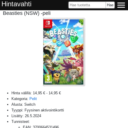
Hintavahti
Beasties (NSW) -peli
Hinta välillä:
14,95 €
-
14,95 €
Kategoria:
Pelit
Alusta:
Switch
Tyyppi: Fyysinen aktivointikortti
Lisätty:
26.5.2024
Tunnisteet:
EAN
:
3700664531496