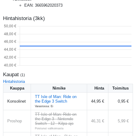
EAN
:
3665962020373
Hintahistoria (3kk)
Kaupat
(
1
)
Hintahistoria
Kauppa
Nimike
Hinta
Toimitus
TT Isle of Man: Ride on
Konsolinet
the Edge 3 Switch
44,95 €
0,95 €
Varastossa: Ei
TT Isle of Man: Ride on
the Edge 3 - Nintendo
Proshop
46,31 €
5,99 €
Switch - 12 - Kilpa-ajo
Poistunut valikoimasta