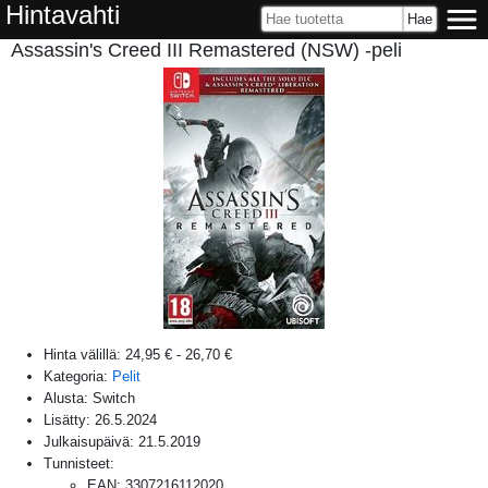
Hintavahti
Assassin's Creed III Remastered (NSW) -peli
Hinta välillä:
24,95 €
-
26,70 €
Kategoria:
Pelit
Alusta:
Switch
Lisätty:
26.5.2024
Julkaisupäivä:
21.5.2019
Tunnisteet:
EAN
:
3307216112020