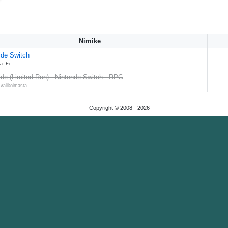
Nimike
ide Switch
a: Ei
ide (Limited Run) - Nintendo Switch - RPG
 valikoimasta
Copyright © 2008 -
2026