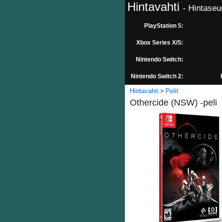
Hintavahti
- Hintaseu
PlayStation 5:
Xbox Series X/S:
Nintendo Switch:
Nintendo Switch 2:
Hintavahti
Pelit
Othercide (NSW) -peli