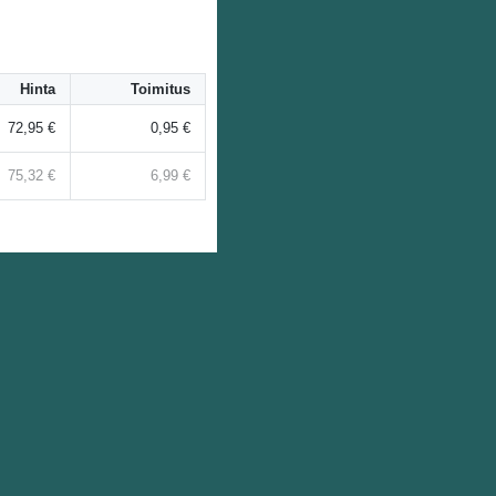
Hinta
Toimitus
72,95 €
0,95 €
75,32 €
6,99 €