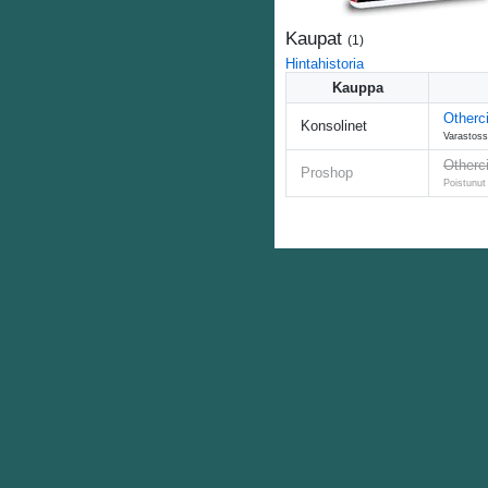
Kaupat
(
1
)
Hintahistoria
Kauppa
Otherc
Konsolinet
Varastoss
Otherc
Proshop
Poistunut