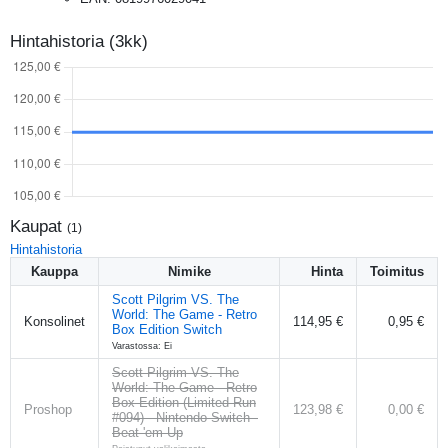
Hintahistoria (3kk)
Kaupat
(
1
)
Hintahistoria
Kauppa
Nimike
Hinta
Toimitus
Scott Pilgrim VS. The
World: The Game - Retro
Konsolinet
114,95 €
0,95 €
Box Edition Switch
Varastossa: Ei
Scott Pilgrim VS. The
World: The Game - Retro
Box Edition (Limited Run
Proshop
123,98 €
0,00 €
#094) - Nintendo Switch -
Beat 'em Up