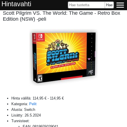
Hintavahti
Scott Pilgrim VS. The World: The Game - Retro Box
Edition (NSW) -peli
Hinta välillä:
114,95 €
-
114,95 €
Kategoria:
Pelit
Alusta:
Switch
Lisätty:
26.5.2024
Tunnisteet:
EAN
:
0819976029041