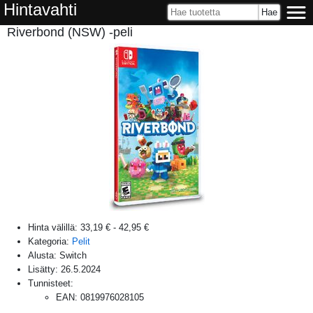
Hintavahti
Riverbond (NSW) -peli
Hinta välillä:
33,19 €
-
42,95 €
Kategoria:
Pelit
Alusta:
Switch
Lisätty:
26.5.2024
Tunnisteet:
EAN
:
0819976028105