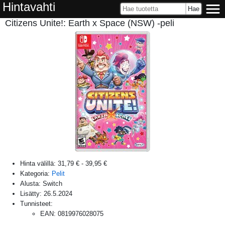
Hintavahti
Citizens Unite!: Earth x Space (NSW) -peli
Hinta välillä:
31,79 €
-
39,95 €
Kategoria:
Pelit
Alusta:
Switch
Lisätty:
26.5.2024
Tunnisteet:
EAN
:
0819976028075