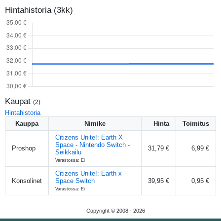
Hintahistoria (3kk)
Kaupat
(
2
)
Hintahistoria
Kauppa
Nimike
Hinta
Toimitus
Citizens Unite!: Earth X
Space - Nintendo Switch -
Proshop
31,79 €
6,99 €
Seikkailu
Varastossa: Ei
Citizens Unite!: Earth x
Konsolinet
Space Switch
39,95 €
0,95 €
Varastossa: Ei
Copyright © 2008 -
2026