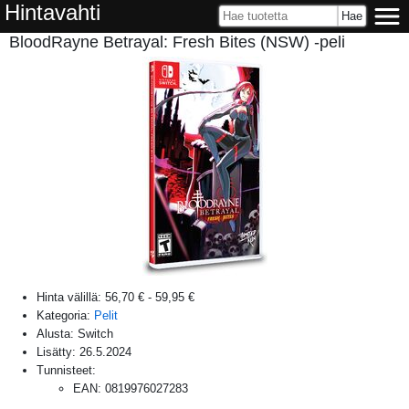
Hintavahti
BloodRayne Betrayal: Fresh Bites (NSW) -peli
Hinta välillä:
56,70 €
-
59,95 €
Kategoria:
Pelit
Alusta:
Switch
Lisätty:
26.5.2024
Tunnisteet:
EAN
:
0819976027283