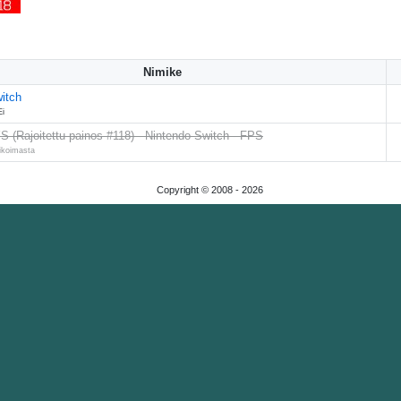
Nimike
itch
Ei
(Rajoitettu painos #118) - Nintendo Switch - FPS
likoimasta
Copyright © 2008 -
2026