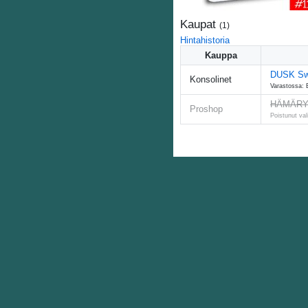
Kaupat
(
1
)
Hintahistoria
Kauppa
DUSK Sw
Konsolinet
Varastossa: 
HÄMÄRYS 
Proshop
Poistunut va