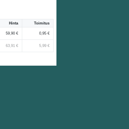
Hinta
Toimitus
59,90 €
0,95 €
63,91 €
5,99 €