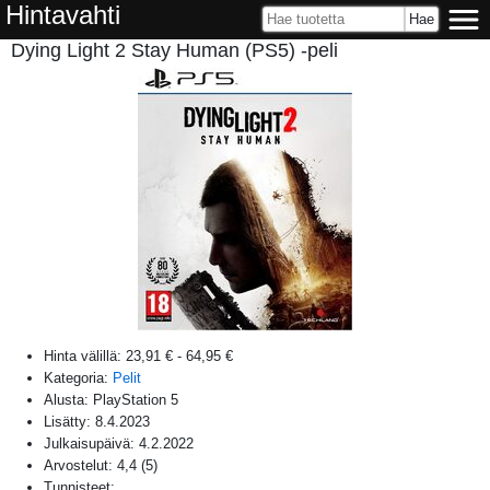
Hintavahti
Dying Light 2 Stay Human (PS5) -peli
Hinta välillä:
23,91 €
-
64,95 €
Kategoria:
Pelit
Alusta:
PlayStation 5
Lisätty:
8.4.2023
Julkaisupäivä:
4.2.2022
Arvostelut:
4,4
(
5
)
Tunnisteet: