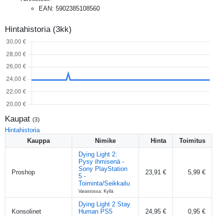
EAN
:
5902385108560
Hintahistoria (3kk)
Kaupat
(
3
)
Hintahistoria
Kauppa
Nimike
Hinta
Toimitus
Dying Light 2:
Pysy ihmisenä -
Sony PlayStation
Proshop
23,91 €
5,99 €
5 -
Toiminta/Seikkailu
Varastossa: Kyllä
Dying Light 2 Stay
Konsolinet
Human PS5
24,95 €
0,95 €