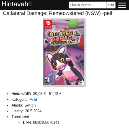
Hintavahti
Catlateral Damage: Remeowstered (NSW) -peli
Hinta välillä:
39,95 €
-
51,13 €
Kategoria:
Pelit
Alusta:
Switch
Lisätty:
26.5.2024
Tunnisteet:
EAN
:
0810105670141