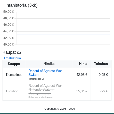
Hintahistoria (3kk)
Kaupat
(
1
)
Hintahistoria
Kauppa
Nimike
Hinta
Toimitus
Record of Agarest War
Konsolinet
Switch
42,95 €
0,95 €
Varastossa: Ei
Record of Agarest War -
Nintendo Switch -
Proshop
55,34 €
6,99 €
Vuoropohjainen
Poistunut valikoimasta
Copyright © 2008 -
2026