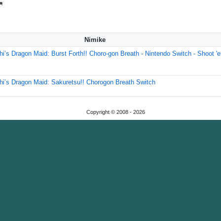
Nimike
i’s Dragon Maid: Burst Forth!! Choro-gon Breath - Nintendo Switch - Shoot '
i’s Dragon Maid: Sakuretsu!! Chorogon Breath Switch
Copyright © 2008 -
2026