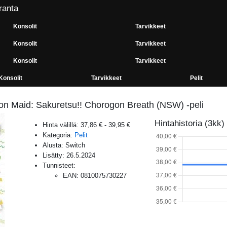
ranta
Konsolit
Tarvikkeet
Konsolit
Tarvikkeet
Konsolit
Tarvikkeet
Konsolit
Tarvikkeet
Pelit
on Maid: Sakuretsu!! Chorogon Breath (NSW) -peli
Hintahistoria (3kk)
Hinta välillä:
37,86 €
-
39,95 €
Kategoria:
Pelit
Alusta:
Switch
Lisätty:
26.5.2024
Tunnisteet:
EAN
:
0810075730227