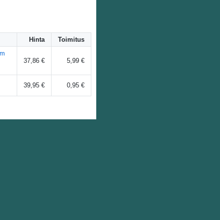
Hinta
Toimitus
em
37,86 €
5,99 €
39,95 €
0,95 €