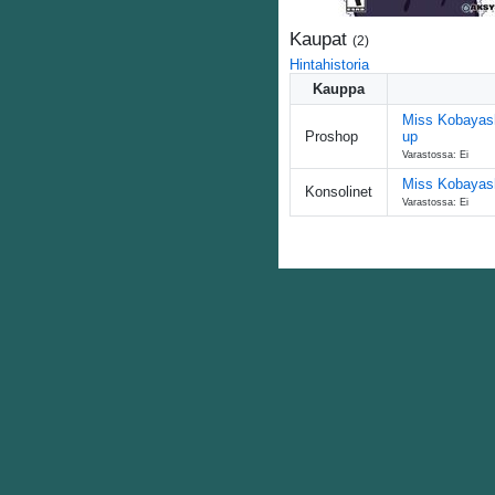
Kaupat
(
2
)
Hintahistoria
Kauppa
Miss Kobayash
Proshop
up
Varastossa: Ei
Miss Kobayash
Konsolinet
Varastossa: Ei