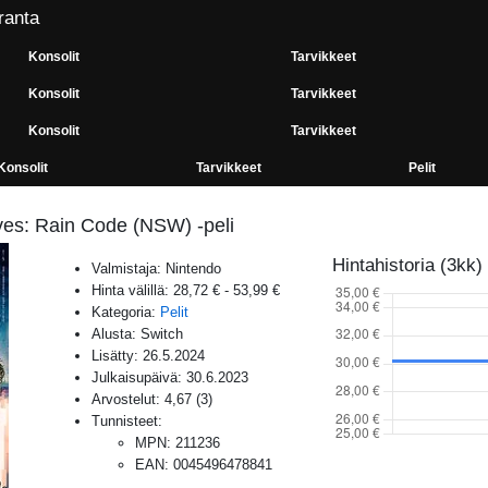
ranta
Konsolit
Tarvikkeet
Konsolit
Tarvikkeet
Konsolit
Tarvikkeet
Konsolit
Tarvikkeet
Pelit
ves: Rain Code (NSW) -peli
Hintahistoria (3kk)
Valmistaja:
Nintendo
Hinta välillä:
28,72 €
-
53,99 €
Kategoria:
Pelit
Alusta:
Switch
Lisätty:
26.5.2024
Julkaisupäivä:
30.6.2023
Arvostelut:
4,67
(
3
)
Tunnisteet:
MPN
:
211236
EAN
:
0045496478841