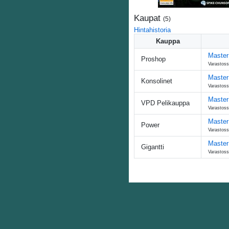
Kaupat
(
5
)
Hintahistoria
Kauppa
Master
Proshop
Varastoss
Master
Konsolinet
Varastoss
Master
VPD Pelikauppa
Varastoss
Master
Power
Varastoss
Master
Gigantti
Varastoss