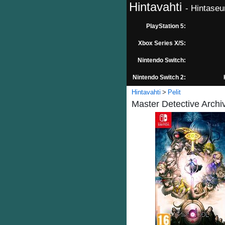
Hintavahti
- Hintaseu
PlayStation 5:
Xbox Series X/S:
Nintendo Switch:
Nintendo Switch 2:
Hintavahti
Pelit
Master Detective Archi