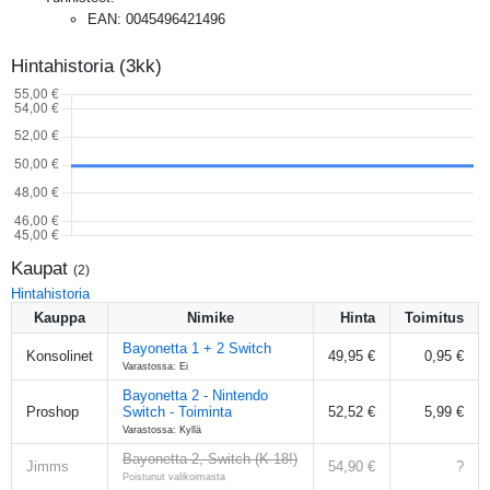
EAN
:
0045496421496
Hintahistoria (3kk)
Kaupat
(
2
)
Hintahistoria
Kauppa
Nimike
Hinta
Toimitus
Bayonetta 1 + 2 Switch
Konsolinet
49,95 €
0,95 €
Varastossa: Ei
Bayonetta 2 - Nintendo
Proshop
Switch - Toiminta
52,52 €
5,99 €
Varastossa: Kyllä
Bayonetta 2, Switch (K-18!)
Jimms
54,90 €
?
Poistunut valikoimasta