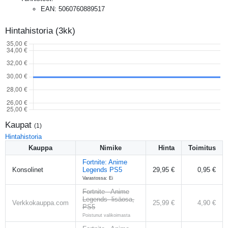
EAN
:
5060760889517
Hintahistoria (3kk)
Kaupat
(
1
)
Hintahistoria
Kauppa
Nimike
Hinta
Toimitus
Fortnite: Anime
Konsolinet
Legends PS5
29,95 €
0,95 €
Varastossa: Ei
Fortnite - Anime
Legends -lisäosa,
Verkkokauppa.com
25,99 €
4,90 €
PS5
Poistunut valikoimasta