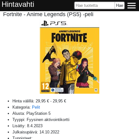
Hintavahti
Fortnite - Anime Legends (PS5) -peli
Hinta välillä:
29,95 €
-
29,95 €
Kategoria:
Pelit
Alusta:
PlayStation 5
Tyyppi: Fyysinen aktivointikortti
Lisätty:
8.4.2023
Julkaisupäivä:
14.10.2022
Tunnisteet: