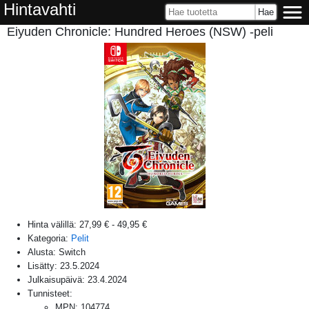
Hintavahti
Eiyuden Chronicle: Hundred Heroes (NSW) -peli
Hinta välillä:
27,99 €
-
49,95 €
Kategoria:
Pelit
Alusta:
Switch
Lisätty:
23.5.2024
Julkaisupäivä:
23.4.2024
Tunnisteet:
MPN
:
104774