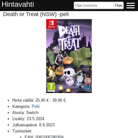
Hintavahti
Death or Treat (NSW) -peli
Hinta välillä:
25,45 €
-
39,95 €
Kategoria:
Pelit
Alusta:
Switch
Lisätty:
23.5.2024
Julkaisupäivä:
8.9.2023
Tunnisteet:
EAN
:
5061005780354