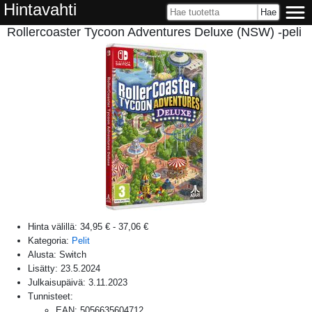
Hintavahti
Rollercoaster Tycoon Adventures Deluxe (NSW) -peli
Hinta välillä:
34,95 €
-
37,06 €
Kategoria:
Pelit
Alusta:
Switch
Lisätty:
23.5.2024
Julkaisupäivä:
3.11.2023
Tunnisteet:
EAN
:
5056635604712