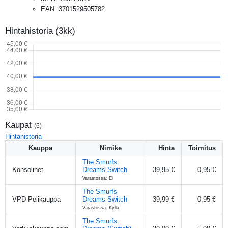
EAN
:
3701529505782
Hintahistoria (3kk)
Kaupat
(
6
)
Hintahistoria
Kauppa
Nimike
Hinta
Toimitus
The Smurfs:
Konsolinet
Dreams Switch
39,95 €
0,95 €
Varastossa: Ei
The Smurfs
VPD Pelikauppa
Dreams Switch
39,99 €
0,95 €
Varastossa: Kyllä
The Smurfs: