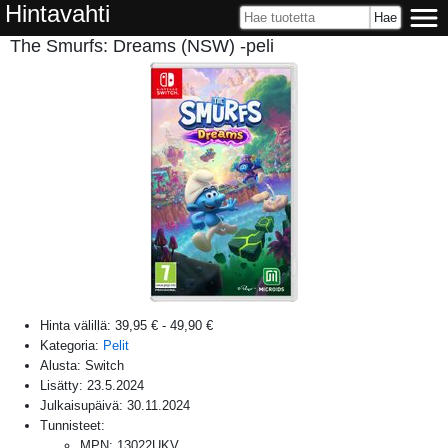
Hintavahti
The Smurfs: Dreams (NSW) -peli
Hinta välillä:
39,95 €
-
49,90 €
Kategoria:
Pelit
Alusta:
Switch
Lisätty:
23.5.2024
Julkaisupäivä:
30.11.2024
Tunnisteet:
MPN
:
13022UKV