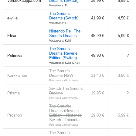
Verkkokauppa.com
Dreams (Switch)
39,99 €
5,99 €
Varastossa: Ei
The Smurfs:
e-ville
Dreams (Switch)
41,99 €
4,50 €
Varastossa: Ei
Nintendo Peli The
Elisa
Smurfs Dreams
45,99 €
5,99 €
Varastossa: Kyllä
The Smurfs:
Dreams Reverie
Pelimies
49,90 €
?
Edition (Switch)
Varastossa: Kyllä
(27.7.)
The Smurfs
Kärkkäinen
Dreams NSW
31,43 €
3,90 €
Poistunut valikoimasta
Switch The Smurfs
Prisma
Dreams
19,95 €
?
Poistunut valikoimasta
The Smurfs:
Dreams (Reverie
Proshop
Edition) - Nintendo
29,00 €
5,99 €
Switch - Toiminta
Poistunut valikoimasta
The Smurfs: